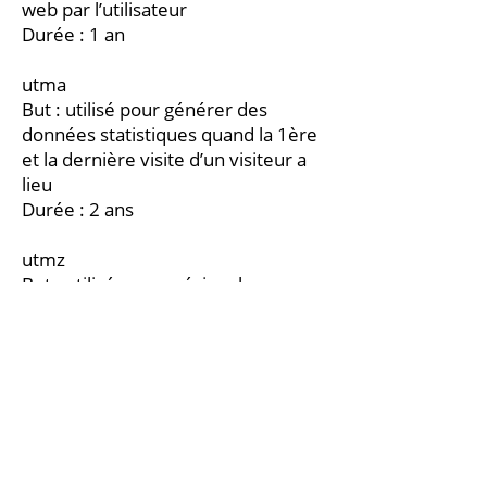
web par l’utilisateur
Durée : 1 an
utma
But : utilisé pour générer des
données statistiques quand la 1ère
et la dernière visite d’un visiteur a
lieu
Durée : 2 ans
utmz
But : utilisé pour préciser la source
ou la campagne ayant mené
l’utilisateur vers le site
Durée : 6 mois
Gestion des cookies
Gestion des cookies via le
navigateur :
Si vous désirez éviter que certains